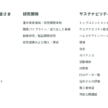
皆さま
研究開発
サステナビリテ
重点疾患領域／研究開発体制
トップコミットメン
開発パイプライン／送り出した新薬
サステナビリティ経
創薬研究／製品開発研究
ヘルスケアイノベー
研究提携および導入・買収
環境
社会
ガバナンス
活動報告
報
対照表
ま
ESGデータ一覧
ート
社外からの評価
第三者保証
市民公開講座