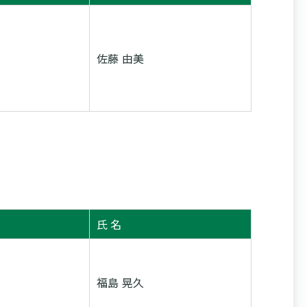
佐藤 由美
氏 名
福島 晃久