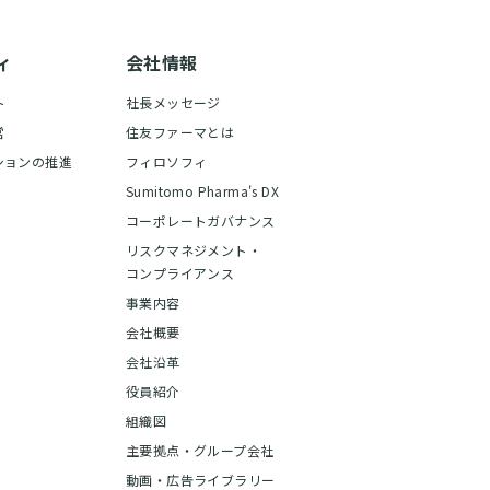
ィ
会社情報
ト
社長メッセージ
営
住友ファーマとは
ションの推進
フィロソフィ
Sumitomo Pharma's DX
コーポレートガバナンス
リスクマネジメント・
コンプライアンス
事業内容
会社概要
会社沿革
役員紹介
組織図
主要拠点・グループ会社
動画・広告ライブラリー