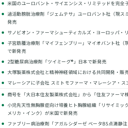
米国のユーロバント・サイエンシス・リミテッドを完全
過活動膀胱治療剤「ジェムテサ」ユーロバント社（現ス
発売
サノビオン・ファーマシューティカルズ・ヨーロッパ・
子宮筋腫治療剤「マイフェンブリー」マイオバント社（
で新発売
2型糖尿病治療剤「ツイミーグ®」日本で新発売
大塚製薬株式会社と精神神経領域における共同開発・販
マレーシアに子会社 スミトモファーマ・マレーシア・ス
商号を「大日本住友製薬株式会社」から「住友ファーマ
小児先天性無胸腺症向け培養ヒト胸腺組織「リサイミッ
メリカ・インク）が米国で新発売
ファブリー病治療剤「アガルシダーゼ ベータBS点滴静注