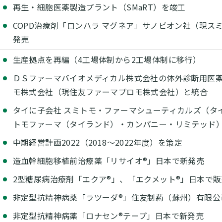
再生・細胞医薬製造プラント（SMaRT）を竣工
COPD治療剤「ロンハラ マグネア」サノビオン社（現
発売
生産拠点を再編（4工場体制から2工場体制に移行）
ＤＳファーマバイオメディカル株式会社の体外診断用医
モ株式会社（現住友ファーマプロモ株式会社）と統合
タイに子会社 スミトモ・ファーマシューティカルズ（タ
トモファーマ（タイランド）・カンパニー・リミテッド
中期経営計画2022（2018～2022年度）を策定
造血幹細胞移植前治療薬「リサイオ®」日本で新発売
2型糖尿病治療剤「エクア®」、「エクメット®」日本で
非定型抗精神病薬「ラツーダ®」住友制葯（蘇州）有限公
非定型抗精神病薬「ロナセン®テープ」日本で新発売