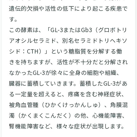
遺伝的欠損や活性の低下により起こる疾患で
す。
この酵素は、「GL-3またはGb3（グロボトリ
アオシルセラミド、別名セラミドトリヘキソ
シド：CTH）」という糖脂質を分解する働
きを持ちますが、活性が不十分だと分解され
なかったGL-3が徐々に全身の細胞や組織、
臓器に蓄積していきます。蓄積したGL-3があ
る一定量を超えると、疼痛を含む神経症状、
被角血管腫（ひかくけっかんしゅ）、角膜混
濁（かくまくこんだく）の他、心機能障害、
腎機能障害など、様々な症状が出現します。