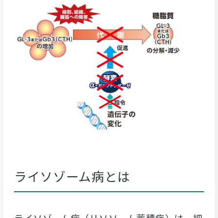
ライソゾーム病とは
ライソゾーム病（リソソーム蓄積症）は、細