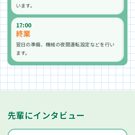
入社理由
います。
んなで頑張る大切さを実感できました｡
交代勤務がない点に魅力を感じたのと、親
17:00
入社理由
終業
類がパートで働いていた会社だったのでも
翌日の準備、機械の夜間運転設定などを行い
ともと身近に感じていたのが大きいです。
子どもの頃に喘息で入院した経験から、医
ます。
実際に入ってみても聞いていた通りの思い
薬品に関わる仕事に就きたいと思うように
やりのある職場環境でした。社会に貢献で
なりました。人の役に立てる仕事がしたい
きる仕事に就きたいと思っていた中で求人
という気持ちと、コツコツ丁寧に作業する
を見て「ここだ」と思い入社を決めまし
のが好きな性格もあり、製造業を志望しま
た。
した。医薬品の求人があったことも決め手
先輩にインタビュー
です。
大変なこととやりがい