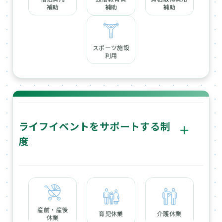
費の補助など自分自身で受けたいサービスや補助を選ぶ
補助
補助
補助
ことができる仕組みです。
スポーツ施設
利用
ライフイベントをサポートする制
ボ
度
タ
ン
休暇・休業制度については、年次有給休暇の他、結婚や
配偶者の出産等の休暇、勤続5年以上の社員に対して35歳
から5年毎に付与する「リフレッシュ休暇」、また、育児
や家族の介護、病気療養といった場合に長期間仕事を離
れることができる休業制度を実施しています。
産前・産後
育児休業
介護休業
休業