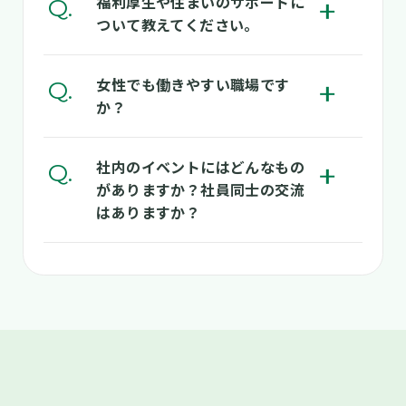
福利厚生や住まいのサポートに
ボ
が、基本は計画的な勤務なので「思っていた
ついて教えてください。
タ
より少なかった」という声が多いです。有給
ン
休暇も取りやすく、会社全体で約73％、鈴鹿
当社は借り上げ社宅制度があり、条件に応じ
女性でも働きやすい職場です
ボ
工場が属するサプライチェーン本部では8割
て利用可能です。自宅から通うのが難しい場
か？
タ
以上の取得率です。仕事とプライベートのバ
合や、異動で通勤できなくなる場合など、条
ン
ランスはしっかり取れる環境です。
件に応じて利用できます。社宅制度に限ら
とても働きやすい環境ですよ。住友ファーマ
社内のイベントにはどんなもの
ボ
ず、福利厚生の内容も充実しており、安心し
は、子育て支援などが充実している企業とし
がありますか？社員同士の交流
タ
て会社生活を送る環境が整っていますよ。
はありますか？
て「プラチナくるみんマーク
」や「えるぼ
※1
ン
し
」（三ツ星）を継続して取得していま
※2
す。実際の職場でも、男女関係なく活躍して
社員同士の交流を深めるイベントも色々とあ
いる社員が多く、産休・育休の取得や復帰も
ります！最近では、豪華景品をかけて部署対
しやすい雰囲気です。長く安心して働き続け
抗でボッチャ大会を開催したことがあり、普
られる環境が整っていますよ。
段あまり関わらない人とも一緒に楽しめる機
会になりました。勝敗に関係なく盛り上がる
イベントなので、自然とコミュニケーション