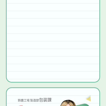
りパソコン操作に慣れておらず少し苦労し
かできない経験も多いので、イベントや日
たので、今のうちに触れておくのもおすす
常を思いっきり楽しんでください！
めです。高校生活も全力で楽しんでくださ
い！
とじる
とじる