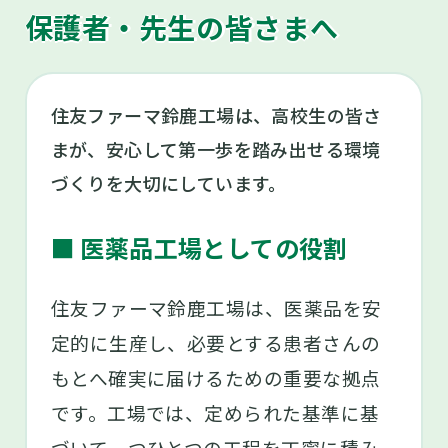
が取れるのも魅力です。
保護者・先生の皆さまへ
また、夏には食堂スペースを使って「納涼
祭」を開催しています。キッチンカーを呼ん
での食事や飲み物を楽しみながら、全員参加
住友ファーマ鈴鹿工場は、高校生の皆さ
型のゲームを行い、部署の垣根を越えて交流
※1
くるみんマーク とは、「子育てサポ
ート企業」として、厚生労働大臣の認
できる懇親会のようなイベントです。普段の
まが、安心して第一歩を踏み出せる環境
定を受けた証です。
仕事中とはまた違ったリラックスした雰囲気
づくりを大切にしています。
プラチナくるみんマーク とは、くる
で、先輩や仲間との距離がぐっと縮まるきっ
みん認定を受けた企業の中でも、仕事
かけになりますよ。
と子育ての両立支援において特に高い
■ 医薬品工場としての役割
水準の取組を継続して行い、一定の基
準を満たした企業に与えられる、厚生
労働大臣による上位認定の証です。
住友ファーマ鈴鹿工場は、医薬品を安
定的に生産し、必要とする患者さんの
もとへ確実に届けるための重要な拠点
です。工場では、定められた基準に基
づいて一つひとつの工程を丁寧に積み