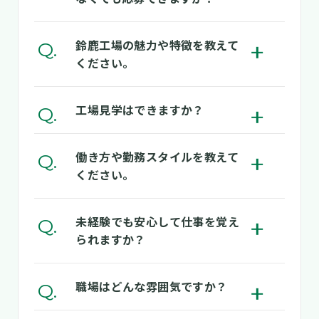
タ
ン
大丈夫です！経験は問いません。入社後にし
鈴鹿工場の魅力や特徴を教えて
ボ
っかり研修があるので安心してください。も
ください。
タ
し関連分野を履修している場合は、その内容
ン
も考慮して配属を決めることがあります。
鈴鹿工場は約350人が働く、住友ファーマの
工場見学はできますか？
ボ
基幹工場のひとつで、医薬品の製造を担う重
タ
要な拠点です。通勤は車が中心ですが、自転
もちろん可能です！実際の職場の雰囲気を見
働き方や勤務スタイルを教えて
ン
車やバスを利用している人もいます。食堂も
ボ
ることで、働くイメージがぐっと湧きます。
ください。
完備していて、毎日3種類の定食やカレー、
タ
まずは気軽に連絡をしてくださいね。
麺類があり、1食400円前後で利用できます。
ン
基本的には日勤です。配属先によっては交替
未経験でも安心して仕事を覚え
さらに「みんトレ」というジム顔負けのトレ
ボ
勤務の可能性もありますが、生活リズムに配
られますか？
ーニング施設や、グラウンド・テニス場など
タ
慮しながらシフトの割り当てをしているた
もあり、体を動かしてリフレッシュできる環
ン
め、ワークライフバランスを保ちながら、安
境が整っています。
最初はみんな同じように不安です。でも作業
職場はどんな雰囲気ですか？
ボ
心して働ける環境があります。
は決められた手順に沿って進めるので安心し
タ