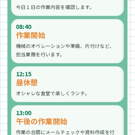
製剤課 先輩
今日１日の作業内容を確認します。
2023年入社
08:40
包装課 先輩
作業開始
2024年入社
高校時代に頑張っていたこと
機械のオペレーションや準備、片付けなど、
担当業務を行います。
高校ではサッカー部に所属していて、小・
高校時代に頑張っていたこと
中・高とずっとサッカーを続けていまし
12:15
昼休憩
た。自分の母校は部活が盛んで、全国レベ
高校ではダンス部での活動に力を入れなが
オシャレな食堂で楽しくランチ。
ルの部活も多く、良い刺激を受けながら取
ら､学校の皆勤賞を取ることを目標にして
り組めました。勉強もほどほどに頑張りつ
いました｡小学校から高校までずっと皆勤
13:00
つ、部活中心の高校生活でした。
で､体調管理も意識していました｡部活や周
午後の作業開始
りの支えのおかげで､自分一人ではなくみ
作業の合間にメールチェックや資料作成を行