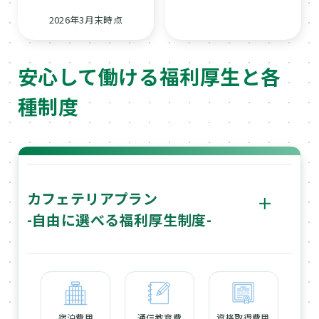
2026年3月末時点
安心して働ける福利厚生と各
種制度
カフェテリアプラン
ボ
-自由に選べる福利厚生制度-
タ
ン
休日・休暇のレクリエーションや家庭生活に関するサポ
ートは、「カフェテリアプラン」によって、自由に選べる
福利厚生制度を実施しています。「カフェテリアプラン」
は、様々なジャンルで数多く設けられているメニューの中
から、1年毎に付与されるポイントを使って、旅行の宿泊
宿泊費用
通信教育費
資格取得費用