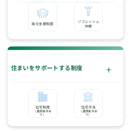
リフレッシュ
両立支援制度
休暇
住まいをサポートする制度
ボ
タ
転勤等の際には、「社宅制度」によって、住居の選択や費
ン
用負担等、新勤務地での住居に関してサポートを行ってい
ます。
社宅制度
住宅手当
（適用条件あ
（適用条件あ
り）
り）