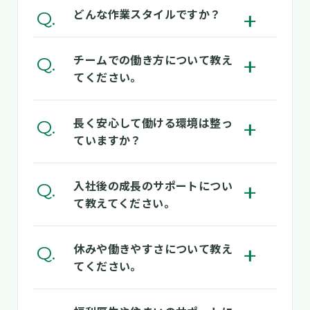
てください。先輩も近くでサポートしてくれ
先輩たちは優しくて、分からないことも聞き
どんな作業スタイルですか？
ン
ますし、チームで確認しながら進めるので一
ボ
やすい雰囲気です。仕事は真剣に、でも休憩
人で抱え込むことはありません。
タ
中は和やかに会話するなど、メリハリのある
作業内容によっては立ち仕事が多いですが、
チームでの働き方について教え
ン
職場ですね。
ボ
無理のないように休憩もしっかりあります。
てください。
タ
体を動かすのが好きな人には向いている環境
ン
です。
最初は不安に思うかもしれませんが、先輩が
長く安心して働ける環境は整っ
ボ
丁寧に教えてくれる環境なので安心してくだ
ていますか？
タ
さい。分からないことも聞きやすい雰囲気で
ン
すし、チームで仕事をするので自然とコミュ
休暇・休業制度などのライフイベントをサポ
入社後の成長のサポートについ
ボ
ニケーションも取れるようになりますよ。
ートする制度も充実していて、安定して働け
て教えてください。
タ
る環境が整っているので、長く働き続けてい
ン
る先輩が多いです。無理のない働き方で休み
入社後は研修やOJTを通して一つずつ仕事を
休みや働きやすさについて教え
ボ
もしっかり取れるので、プライベートも大切
覚えていきます。最初は簡単な作業から始め
てください。
タ
にできます。
て、少しずつできることを増やしていけるの
ン
で、自分の成長を実感しながら働けますよ。
残業や休日出勤が発生することもあります