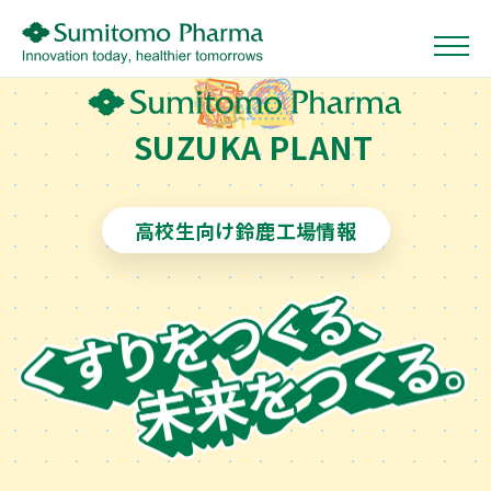
×
SUZUKA PLANT
S
U
Z
U
K
A
P
L
A
N
T
住友ファーマってどんな会社
高校生向け鈴鹿工場情報
数字で知る住友ファーマ
福利厚生と各種制度
医薬品ができるまで
1日の流れ
先輩にインタビュー