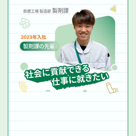
大変なこととやりがい
印刷工程のオペレーターとして働いていま
すが、錠剤の印字にズレやかすれが出ない
医薬品を扱うので、とにかくミスが許され
よう細かい調整が必要で大変です。特定製
ない点が大変です。忙しい時は機械操作・
品のキャンペーン実施時、最初の製造の立
検査・記録を同時に行うこともあります。
ち上げは丸一日かかることも。ただ、自分
それでも、しっかり準備してラインが問題
が関わった医薬品が患者さんに届くと思う
なく動いた時は大きな達成感があり、「人
と責任感も強く、きれいに仕上げられた時
の役に立っている」と実感できるのがやり
はやりがいを感じます。
がいです。
休日の過ごし方
休日の過ごし方
基本はアウトドアで、ドライブや外食に出
休日は友達とご飯や買い物に行くことが多